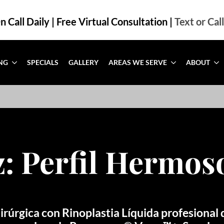
 Call Daily | Free Virtual Consultation |
Text or Cal
NG
SPECIALS
GALLERY
AREAS WE SERVE
ABOUT
z: Perfil Hermos
rúrgica con Rinoplastia Líquida profesional 