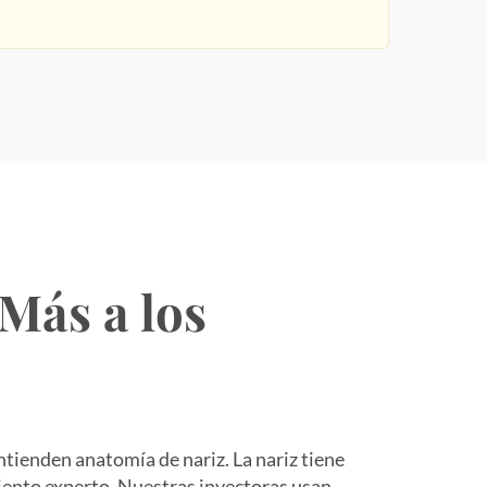
Más a los
ntienden anatomía de nariz. La nariz tiene
ento experto. Nuestras inyectoras usan