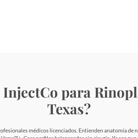
 InjectCo para Rinopl
Texas?
rofesionales médicos licenciados. Entienden anatomía de n