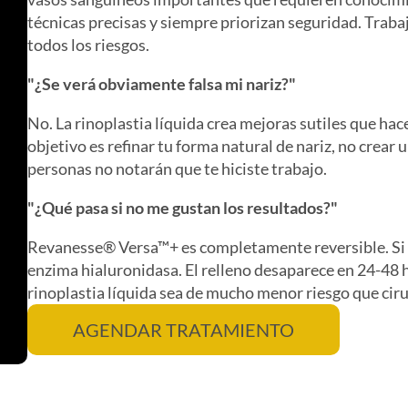
técnicas precisas y siempre priorizan seguridad. Tr
todos los riesgos.
"¿Se verá obviamente falsa mi nariz?"
No. La rinoplastia líquida crea mejoras sutiles que hac
objetivo es refinar tu forma natural de nariz, no crear u
personas no notarán que te hiciste trabajo.
"¿Qué pasa si no me gustan los resultados?"
Revanesse® Versa™+ es completamente reversible. Si n
enzima hialuronidasa. El relleno desaparece en 24-48 h
rinoplastia líquida sea de mucho menor riesgo que ciru
AGENDAR TRATAMIENTO