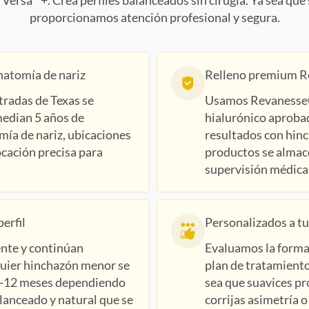
ersa™+. Crea perfiles balanceados sin cirugía. Ya sea que
proporcionamos atención profesional y segura.
natomía de nariz
Relleno premium R
tradas de Texas se
Usamos Revanesse® 
median 5 años de
hialurónico aproba
mía de nariz, ubicaciones
resultados con hin
ocación precisa para
productos se almac
supervisión médica
erfil
Personalizados a t
nte y continúan
Evaluamos la forma 
quier hinchazón menor se
plan de tratamiento
6-12 meses dependiendo
sea que suavices pr
lanceado y natural que se
corrijas asimetría o