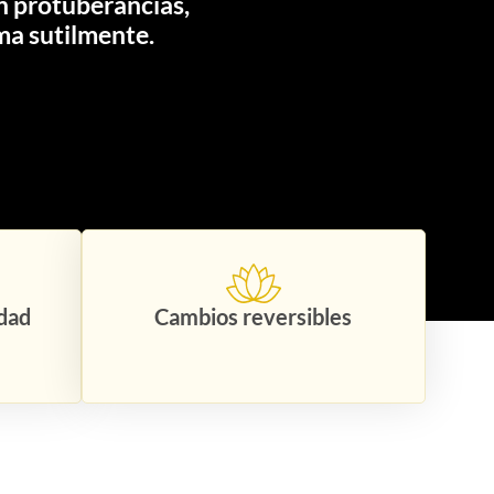
n protuberancias,
ma sutilmente.
idad
Cambios reversibles