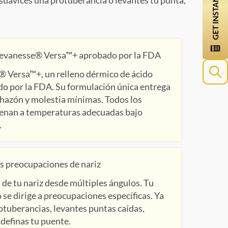
 suavices una protuberancia o levantes tu punta,
evanesse® Versa™+ aprobado por la FDA
Versa™+, un relleno dérmico de ácido
do por la FDA. Su formulación única entrega
Searc
chazón y molestia mínimas. Todos los
for:
enan a temperaturas adecuadas bajo
.
us preocupaciones de nariz
de tu nariz desde múltiples ángulos. Tu
 se dirige a preocupaciones específicas. Ya
otuberancias, levantes puntas caídas,
 definas tu puente.