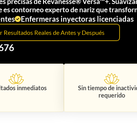
nes precisas de Revanesse® Versa™+. Suaviza
e es contorneo experto de nariz que transfor
entes
Enfermeras inyectoras licenciadas
r Resultados Reales de Antes y Después
7676
ltados inmediatos
Sin tiempo de inactiv
requerido